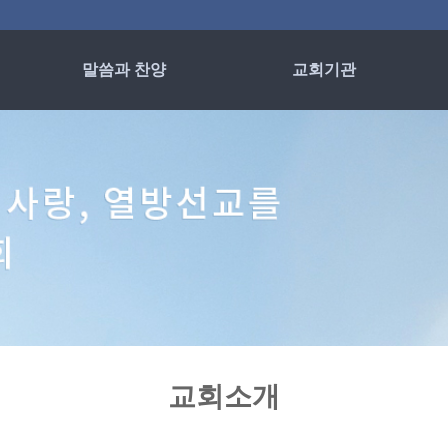
말씀과 찬양
교회기관
예배영상
사랑회
은혜의 현장
남전도회
여전도회
찬양대
예배팀
교회소개