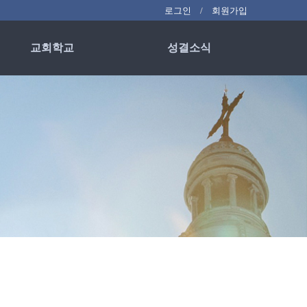
로그인
회원가입
교회학교
성결소식
영성유치부
교회소식
어린이부
교회사진
푸른청소년부
청년부