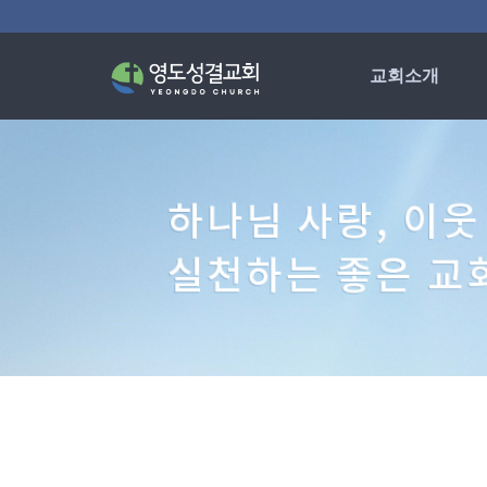
교회소개
인사말
교회연혁
섬기는분들
예배안내
차량운행시간
오시는 길